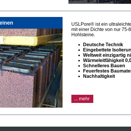
teinen
USLPore® ist ein ultraleicht
mit einer Dichte von nur 75-8
Hohlsteine.
Deutsche Technik
Eingebettete Isolieru
Weltweit einzigartig n
Wärmeleitfähigkeit 0
Schnelleres Bauen
Feuerfestes Baumater
Nachhaltigkeit
... mehr