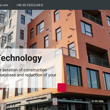
re.com
+49-30-23321149-0