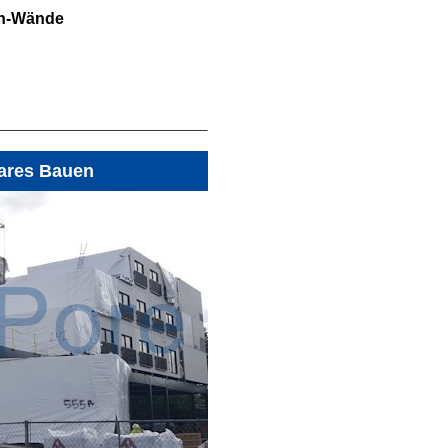
en-Wände
ares Bauen