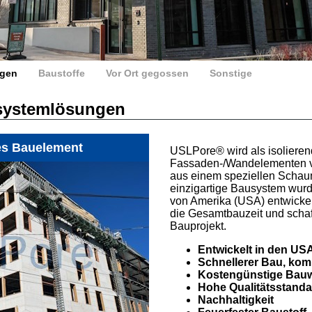
ngen
Baustoffe
Vor Ort gegossen
Sonstige
usystemlösungen
es Bauelement
USLPore® wird als isolieren
Fassaden-/Wandelementen v
aus einem speziellen Schau
einzigartige Bausystem wurd
von Amerika (USA) entwickelt
die Gesamtbauzeit und schaff
Bauprojekt.
Entwickelt in den US
Schnellerer Bau, komp
Kostengünstige Bau
Hohe Qualitätsstanda
Nachhaltigkeit