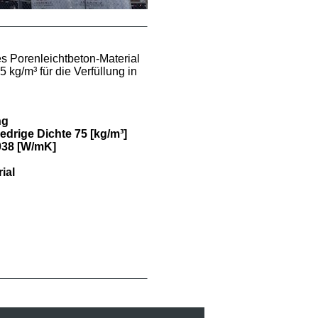
es Porenleichtbeton-Material
5 kg/m³ für die Verfüllung in
ng
iedrige Dichte 75 [kg/m³]
,038 [W/mK]
ial