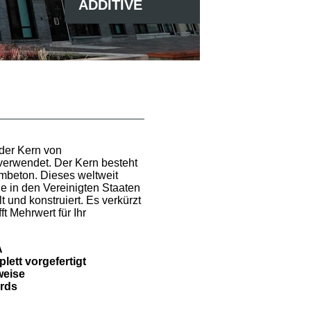
ADDITIVE
der Kern von
erwendet. Der Kern besteht
mbeton. Dieses weltweit
e in den Vereinigten Staaten
 und konstruiert. Es verkürzt
t Mehrwert für Ihr
A
lett vorgefertigt
weise
rds