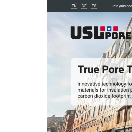
EN
DE
ES
info@uslpo