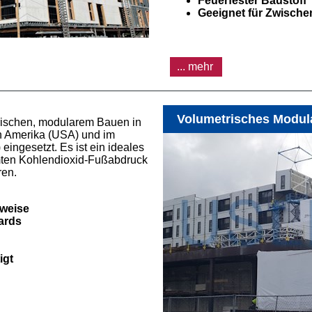
Feuerfester Baustoff
Geeignet für Zwisch
... mehr
Volumetrisches Modul
ischen, modularem Bauen in
n Amerika (USA) und im
eingesetzt. Es ist ein ideales
ten Kohlendioxid-Fußabdruck
ren.
weise
ards
igt