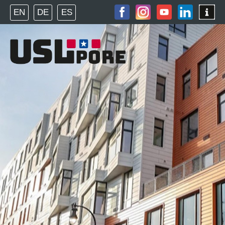
EN
DE
ES