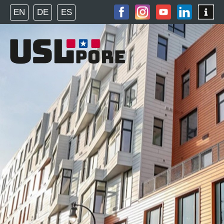
EN
DE
ES